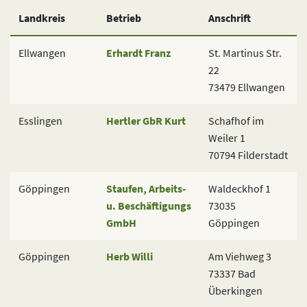
Landkreis
Betrieb
Anschrift
Ellwangen
Erhardt Franz
St. Martinus Str.
22
73479 Ellwangen
Esslingen
Hertler GbR Kurt
Schafhof im
Weiler 1
70794 Filderstadt
Göppingen
Staufen, Arbeits-
Waldeckhof 1
u. Beschäftigungs
73035
GmbH
Göppingen
Göppingen
Herb Willi
Am Viehweg 3
73337 Bad
Überkingen