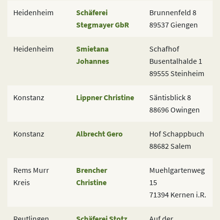
Heidenheim
Schäferei
Brunnenfeld 8
Stegmayer GbR
89537 Giengen
Heidenheim
Smietana
Schafhof
Johannes
Busentalhalde 1
89555 Steinheim
Konstanz
Lippner Christine
Säntisblick 8
88696 Owingen
Konstanz
Albrecht Gero
Hof Schappbuch
88682 Salem
Rems Murr
Brencher
Muehlgartenweg
Kreis
Christine
15
71394 Kernen i.R.
Reutlingen
Schäferei Stotz
Auf der