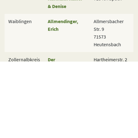
& Denise
Waiblingen
Allmendinger,
Allmersbacher
Erich
Str. 9
71573
Heutensbach
Zollernalbkreis
Der
Hartheimerstr. 2
Wanderschäfer
72469
Meßstetten
Heinstetten
Landesschafzuchtverband
Baden-Württemberg e.V.