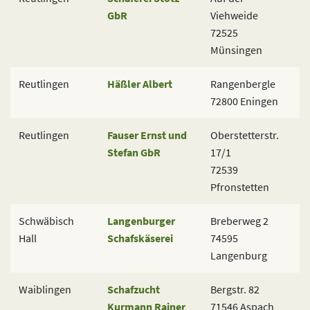
GbR
Viehweide
72525
Münsingen
Reutlingen
Häßler Albert
Rangenbergle
72800 Eningen
Reutlingen
Fauser Ernst und
Oberstetterstr.
Stefan GbR
17/1
72539
Pfronstetten
Schwäbisch
Langenburger
Breberweg 2
Hall
Schafskäserei
74595
Langenburg
Waiblingen
Schafzucht
Bergstr. 82
Kurmann Rainer
71546 Aspach