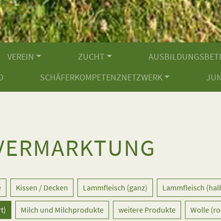
VEREIN
ZUCHT
AUSBILDUNGSBET
D
SCHÄFERKOMPETENZNETZWERK
JU
VERMARKTUNG
e
Kissen / Decken
Lammfleisch (ganz)
Lammfleisch (hal
t)
Milch und Milchprodukte
weitere Produkte
Wolle (ro