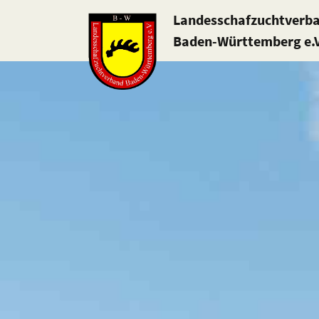
Landesschafzuchtverb
Baden-Württemberg e.V