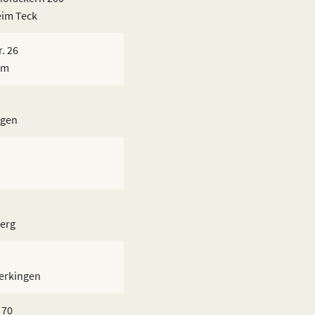
eim Teck
. 26
im
ngen
berg
erkingen
 70