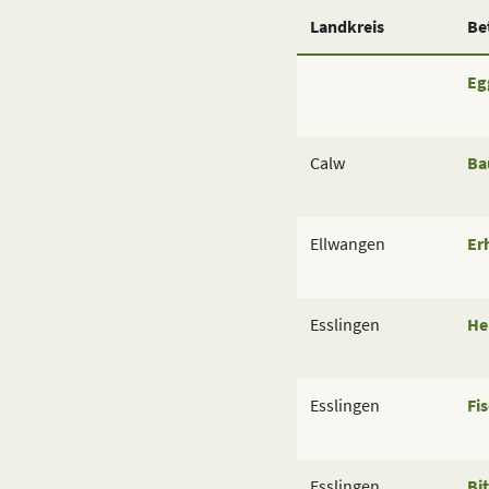
Landkreis
Be
Eg
Calw
Ba
Ellwangen
Er
Esslingen
He
Esslingen
Fis
Esslingen
Bi