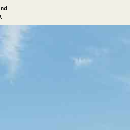
and
.