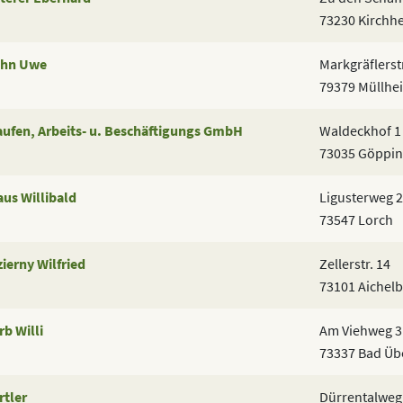
73230 Kirchh
hn Uwe
Markgräflerstr
79379 Müllhe
aufen, Arbeits- u. Beschäftigungs GmbH
Waldeckhof 1
73035 Göppi
aus Willibald
Ligusterweg 2
73547 Lorch
zierny Wilfried
Zellerstr. 14
73101 Aichel
rb Willi
Am Viehweg 3
73337 Bad Üb
rtler
Dürrentalweg