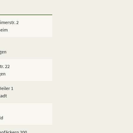
merstr. 2
heim
gen
tr. 22
gen
eiler 1
tadt
ld
hofäckern 200