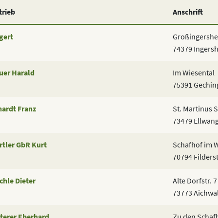
trieb
Anschrift
gert
Großingershei
74379 Ingers
uer Harald
Im Wiesental
75391 Gechin
hardt Franz
St. Martinus S
73479 Ellwan
rtler GbR Kurt
Schafhof im W
70794 Filders
chle Dieter
Alte Dorfstr. 7
73773 Aichwa
tterer Eberhard
Zu den Schaf