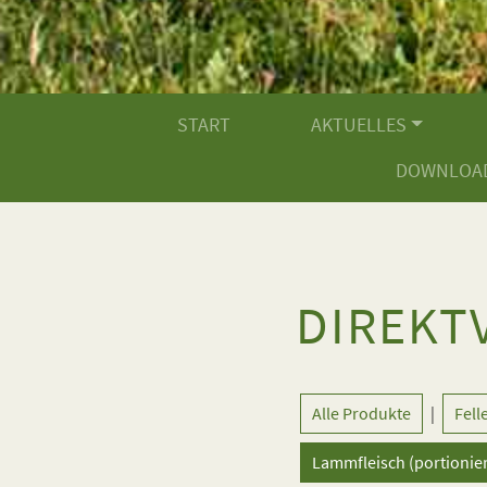
START
AKTUELLES
DOWNLOA
DIREKT
Alle Produkte
|
Fell
Lammfleisch (portionier