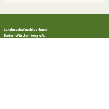
Landesschafzuchtverband
Baden-Württemberg e.V.
Heinrich-Baumann-Strasse 1 – 3
D – 70190 Stuttgart
Tel.: 0711 / 166 55 40
Fax : 0711 / 166 55 41
Bürozeiten:
Mo-Fr: 08:00-12:00 Uhr
Suche