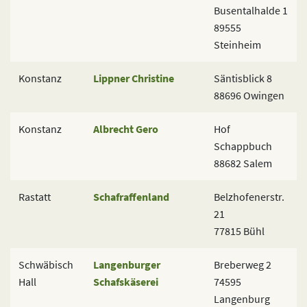
Busentalhalde 1
89555
Steinheim
Konstanz
Lippner Christine
Säntisblick 8
88696 Owingen
Konstanz
Albrecht Gero
Hof
Schappbuch
88682 Salem
Rastatt
Schafraffenland
Belzhofenerstr.
21
77815 Bühl
Schwäbisch
Langenburger
Breberweg 2
Hall
Schafskäserei
74595
Langenburg