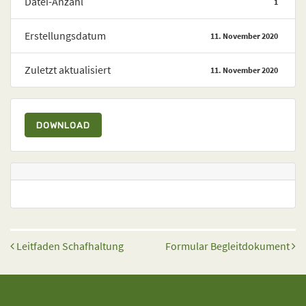
Datei-Anzahl
1
Erstellungsdatum
11. November 2020
Zuletzt aktualisiert
11. November 2020
DOWNLOAD
Beitrags-Navigation
Leitfaden Schafhaltung
Formular Begleitdokument