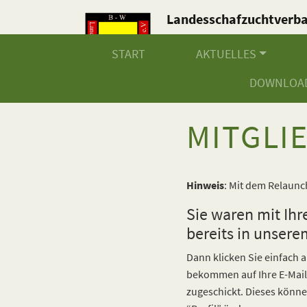
Landesschafzuchtverb
Baden-Württemberg e.V
START
AKTUELLES
DOWNLOA
MITGLI
Hinweis
: Mit dem Relaunc
Sie waren mit Ihr
bereits in unsere
Dann klicken Sie einfach a
bekommen auf Ihre E-Mail
zugeschickt. Dieses könn