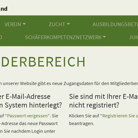
and
.
VEREIN
ZUCHT
AUSBILDUNGSBET
D
SCHÄFERKOMPETENZNETZWERK
JU
EDERBEREICH
h unserer Website gibt es neue Zugangsdaten für den Mitgliederber
er E-Mail-Adresse
Sie sind mit Ihrer E-M
m System hinterlegt?
nicht registriert?
uf “
Passwort vergessen
“. Sie
Klicken Sie auf “
Registrieren Sie 
-Adresse das neue Passwort
beantragen.
en Sie nachdem Login unter