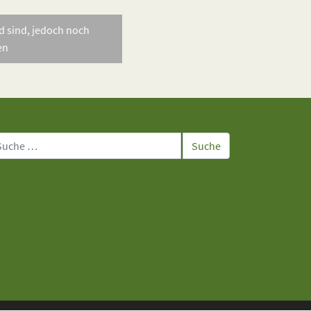
ed sind, jedoch noch
en
che