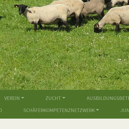
VEREIN
ZUCHT
AUSBILDUNGSBET
D
SCHÄFERKOMPETENZNETZWERK
JU