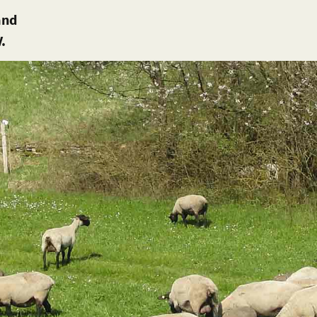
and
.