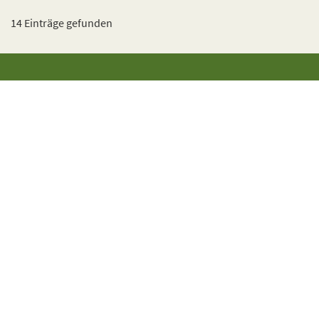
14 Einträge gefunden
Landesschafzuchtverband
Baden-Württemberg e.V.
Heinrich-Baumann-Strasse 1 – 3
D – 70190 Stuttgart
Tel.: 0711 / 166 55 40
Fax : 0711 / 166 55 41
Bürozeiten:
Mo-Fr: 08:00-12:00 Uhr
Suche