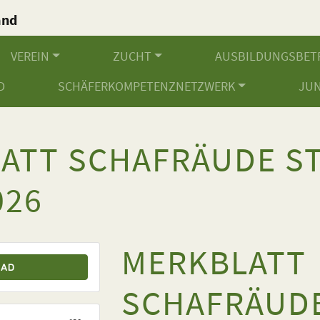
and
.
VEREIN
ZUCHT
AUSBILDUNGSBET
D
SCHÄFERKOMPETENZNETZWERK
JU
ATT SCHAFRÄUDE S
026
MERKBLATT
OAD
SCHAFRÄUD