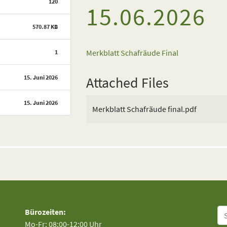
120
15.06.2026
570.87 KB
Merkblatt Schafräude Final
1
15. Juni 2026
Attached Files
15. Juni 2026
Merkblatt Schafräude final.pdf
Su
Bürozeiten:
Mo-Fr: 08:00-12:00 Uhr