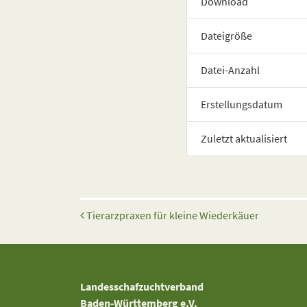
Download
Dateigröße
Datei-Anzahl
Erstellungsdatum
Zuletzt aktualisiert
Beitrags-Navigation
Tierarzpraxen für kleine Wiederkäuer
Landesschafzuchtverband
Baden-Württemberg e.V.