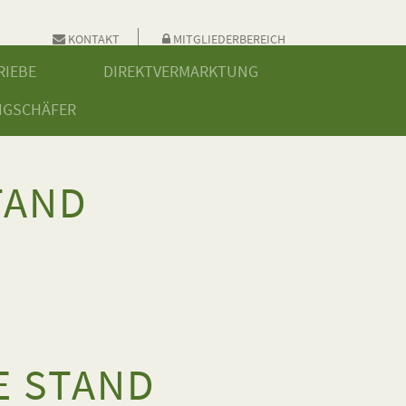
KONTAKT
MITGLIEDERBEREICH
RIEBE
DIREKTVERMARKTUNG
NGSCHÄFER
TAND
E STAND