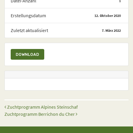
Datei-Anzahl
1
Erstellungsdatum
12. Oktober 2020
Zuletzt aktualisiert
7. März 2022
DOWNLOAD
Beitrags-Navigation
Zuchtprogramm Alpines Steinschaf
Zuchtprogramm Berrichon du Cher