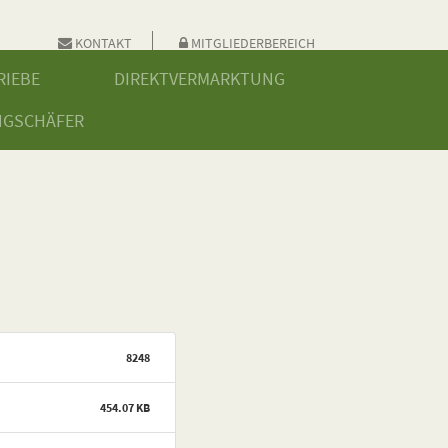
KONTAKT
MITGLIEDERBEREICH
RIEBE
DIREKTVERMARKTUNG
NGSCHÄFER
8248
454.07 KB