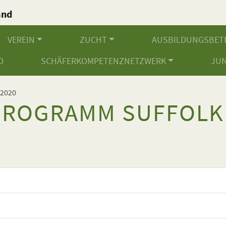
and
.
VEREIN
ZUCHT
AUSBILDUNGSBET
D
SCHÄFERKOMPETENZNETZWERK
JU
 2020
PROGRAMM SUFFOLK