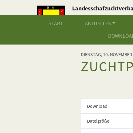
Landesschafzuchtverb
Baden-Württemberg e.V
START
AKTUELLES
DOWNLOA
DIENSTAG, 10. NOVEMBER
ZUCHT
Download
Dateigröße