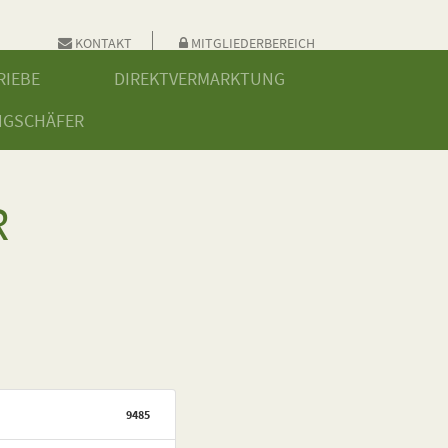
KONTAKT
MITGLIEDERBEREICH
RIEBE
DIREKTVERMARKTUNG
NGSCHÄFER
R
9485