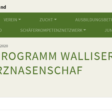
and
.
VEREIN
ZUCHT
AUSBILDUNGSBET
D
SCHÄFERKOMPETENZNETZWERK
JU
 2020
ROGRAMM WALLISE
RZNASENSCHAF