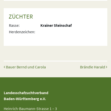
ZÜCHTER
Rasse:
Krainer Steinschaf
Herdenzeichen:
Beitrags-Navigation
Bauer Bernd und Carola
Brändle Harald
Landesschafzuchtverband
Baden-Württemberg e.V.
Heinrich-Baumann-Strasse 1 – 3