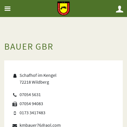
BAUER GBR
Schafhof im Kengel
72218 Wildberg
07054 5631
07054 94083
0173 3417483
kmbauer76@aol.com