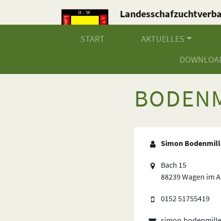
Landesschafzuchtverb
Baden-Württemberg e.V
START
AKTUELLES
DOWNLOA
BODENM
Simon Bodenmill
Bach 15
88239 Wagen im A
0152 51755419
simon.bodenmill