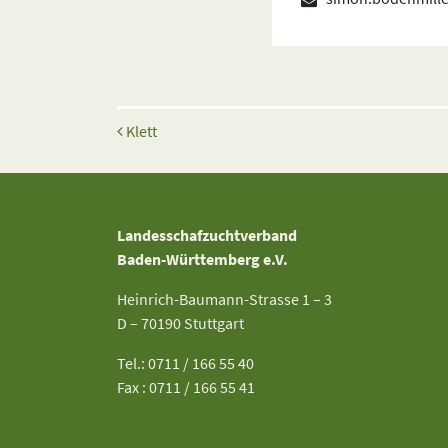
Beitrags-Navigation
Klett
Landesschafzuchtverband
Baden-Württemberg e.V.
Heinrich-Baumann-Strasse 1 – 3
D – 70190 Stuttgart
Tel.: 0711 / 166 55 40
Fax : 0711 / 166 55 41