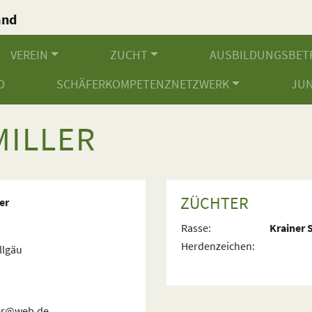
and
.
VEREIN
ZUCHT
AUSBILDUNGSBET
D
SCHÄFERKOMPETENZNETZWERK
JU
ILLER
ZÜCHTER
er
Rasse:
Krainer 
Herdenzeichen:
llgäu
er@web.de