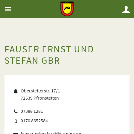
FAUSER ERNST UND
STEFAN GBR
Oberstetterstr. 17/1
72539 Pfronstetten
07388 1281
0170 8652584
fauser-schaeferei@t-onlne.de