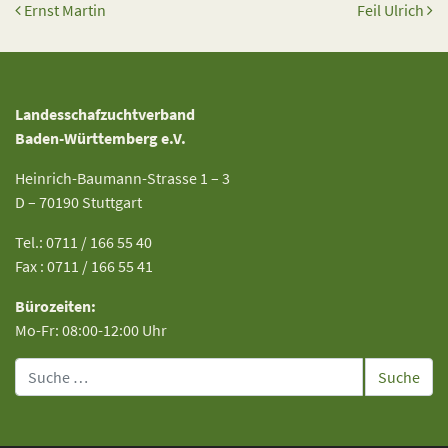
Beitrags-Navigation
Ernst Martin
Feil Ulrich
Landesschafzuchtverband
Baden-Württemberg e.V.
Heinrich-Baumann-Strasse 1 – 3
D – 70190 Stuttgart
Tel.: 0711 / 166 55 40
Fax : 0711 / 166 55 41
Bürozeiten:
Mo-Fr: 08:00-12:00 Uhr
Suche