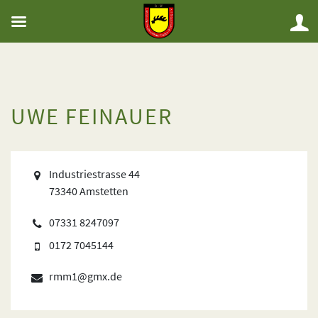
UWE FEINAUER
Industriestrasse 44
73340 Amstetten
07331 8247097
0172 7045144
rmm1@gmx.de