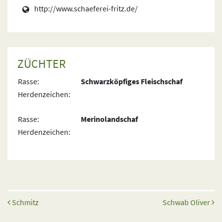
http://www.schaeferei-fritz.de/
ZÜCHTER
Rasse:
Schwarzköpfiges Fleischschaf
Herdenzeichen:
Rasse:
Merinolandschaf
Herdenzeichen:
Beitrags-Navigation
Schmitz
Schwab Oliver