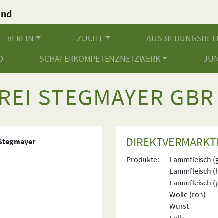
and
.
VEREIN
ZUCHT
AUSBILDUNGSBET
D
SCHÄFERKOMPETENZNETZWERK
JU
REI STEGMAYER GBR
DIREKTVERMARKT
e Stegmayer
Produkte:
Lammfleisch (
Lammfleisch (
Lammfleisch (p
Wolle (roh)
Wurst
Felle