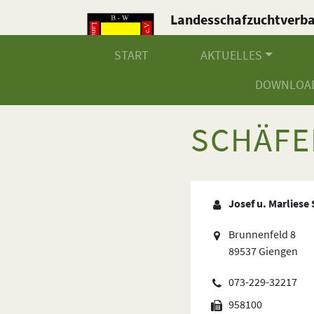
Landesschafzuchtverb
Baden-Württemberg e.V
START
AKTUELLES
DOWNLOA
SCHÄFE
Josef u. Marlies
Brunnenfeld 8
89537 Giengen
073-229-32217
958100