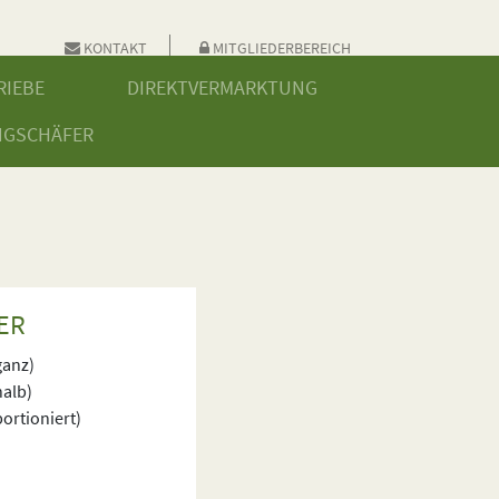
KONTAKT
MITGLIEDERBEREICH
RIEBE
DIREKTVERMARKTUNG
NGSCHÄFER
ER
ganz)
halb)
ortioniert)