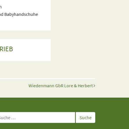
n
nd Babyhandschuhe
RIEB
Wiedenmann GbR Lore & Herbert
che