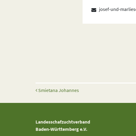
josef-und-marlie
Beitrags-Navigation
Smietana Johannes
Landesschafzuchtverband
Baden-Württemberg e.V.