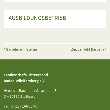
AUSBILDUNGSBETRIEB
Beitrags-Navigation
Gaiselmann Stefan
Zeppenfeld Barbara
Landesschafzuchtverband
Baden-Württemberg e.V.
Heinrich-Baumann-Strasse 1 – 3
D – 70190 Stuttgart
Tel.: 0711 / 166 55 40