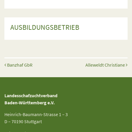
AUSBILDUNGSBETRIEB
Beitrags-Navigation
Banzhaf GbR
Alleweldt Christiane
Landesschafzuchtverband
Baden-Württemberg e.V.
Heinrich-Baumann-Strasse 1 – 3
D – 70190 Stuttgart