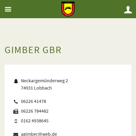
GIMBER GBR
Neckargemünderweg 2
74931 Lobbach
06226 41478
06226 784482
0162 4938645
agimber@web.de