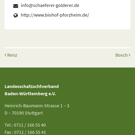
info@schaeferei-golderer.de
http://www.biohof-pforzheim.de/
Beitrags-Navigation
Renz
Bosch
Landesschafzuchtverband
Baden-Württemberg e.V.
Heinrich-Baumann-Strasse 1 – 3
D – 70190 Stuttgart
Tel.: 0711 / 166 55 40
Fax : 0711 / 166 55 41