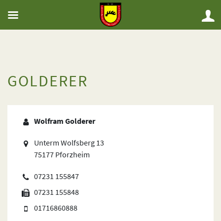
GOLDERER
Wolfram Golderer
Unterm Wolfsberg 13
75177 Pforzheim
07231 155847
07231 155848
01716860888