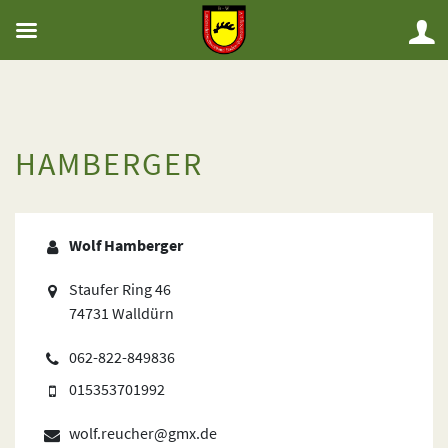
HAMBERGER
Wolf Hamberger
Staufer Ring 46
74731 Walldürn
062-822-849836
015353701992
wolf.reucher@gmx.de