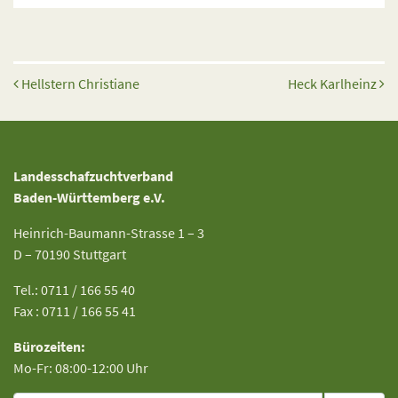
Beitrags-Navigation
Hellstern Christiane
Heck Karlheinz
Landesschafzuchtverband
Baden-Württemberg e.V.
Heinrich-Baumann-Strasse 1 – 3
D – 70190 Stuttgart
Tel.: 0711 / 166 55 40
Fax : 0711 / 166 55 41
Bürozeiten:
Mo-Fr: 08:00-12:00 Uhr