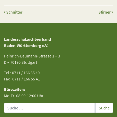
Beitrags-Navigation
Schnitter
Stirner
Landesschafzuchtverband
Baden-Württemberg e.V.
Heinrich-Baumann-Strasse 1 – 3
D – 70190 Stuttgart
Tel.: 0711 / 166 55 40
Fax : 0711 / 166 55 41
Bürozeiten:
Mo-Fr: 08:00-12:00 Uhr
Suche