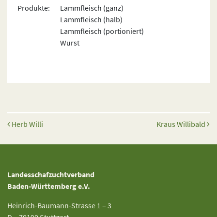
Produkte:
Lammfleisch (ganz)
Lammfleisch (halb)
Lammfleisch (portioniert)
Wurst
Beitrags-Navigation
Herb Willi
Kraus Willibald
Landesschafzuchtverband
Baden-Württemberg e.V.
Heinrich-Baumann-Strasse 1 – 3