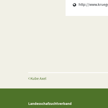
http://www.krueg
Beitrags-Navigation
Kube Axel
Landesschafzuchtverband