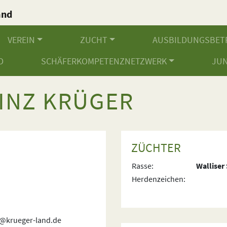
and
.
VEREIN
ZUCHT
AUSBILDUNGSBET
D
SCHÄFERKOMPETENZNETZWERK
JU
INZ KRÜGER
ZÜCHTER
Rasse:
Walliser
Herdenzeichen:
e@krueger-land.de