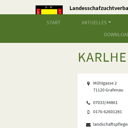
Landesschafzuchtverb
Baden-Württemberg e.V
START
AKTUELLES
DOWNLOA
KARLHE
Mühlgasse 2
71120 Grafenau
07033/44861
0176-62601281
landschaftspfleg