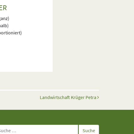
ER
ganz)
halb)
ortioniert)
Landwirtschaft Krüger Petra
che