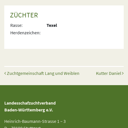
ZÜCHTER
Rasse:
Texel
Herdenzeichen:
Beitrags-Navigation
Zuchtgemeinschaft Lang und Weiblen
Kutter Daniel
Landesschafzuchtverband
Baden-Württemberg e.V.
Heinrich-Baumann-Strasse 1 – 3