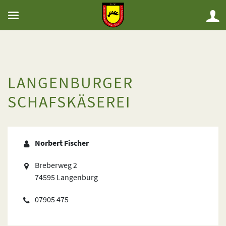
LANGENBURGER
SCHAFSKÄSEREI
Norbert Fischer
Breberweg 2
74595 Langenburg
07905 475