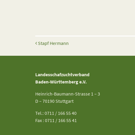
Beitrags-Navigation
Stapf Hermann
Landesschafzuchtverband
Baden-Württemberg e.V.
Heinrich-Baumann-Strasse 1 – 3
D – 70190 Stuttgart
Tel.: 0711 / 166 55 40
Fax : 0711 / 166 55 41