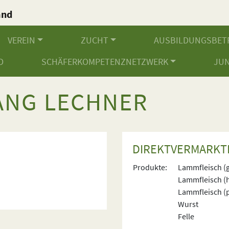
and
.
VEREIN
ZUCHT
AUSBILDUNGSBET
D
SCHÄFERKOMPETENZNETZWERK
JU
NG LECHNER
DIREKTVERMARKT
Produkte:
Lammfleisch (
Lammfleisch (
Lammfleisch (p
Wurst
Felle