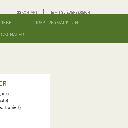
KONTAKT
MITGLIEDERBEREICH
RIEBE
DIREKTVERMARKTUNG
NGSCHÄFER
ER
ganz)
halb)
ortioniert)