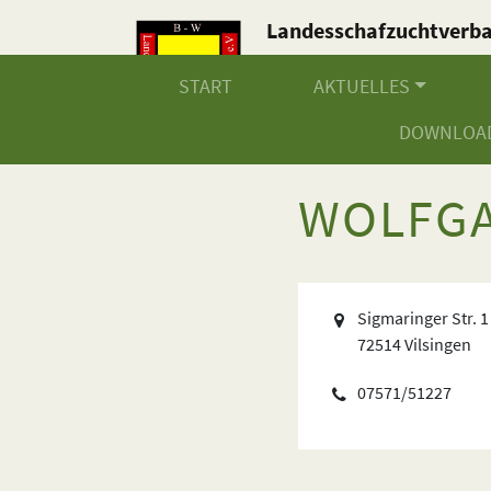
Landesschafzuchtverb
Baden-Württemberg e.V
START
AKTUELLES
DOWNLOA
WOLFGA
Sigmaringer Str. 1
72514 Vilsingen
07571/51227