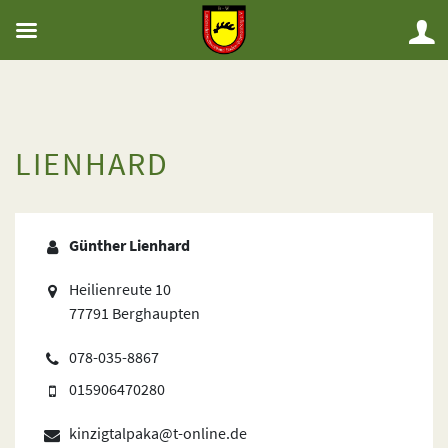
LIENHARD
Günther Lienhard
Heilienreute 10
77791 Berghaupten
078-035-8867
015906470280
kinzigtalpaka@t-online.de