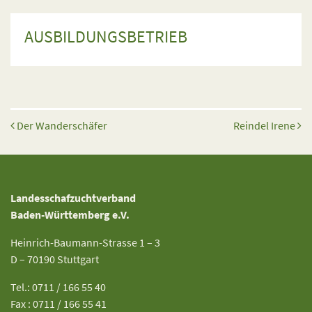
AUSBILDUNGSBETRIEB
Beitrags-Navigation
Der Wanderschäfer
Reindel Irene
Landesschafzuchtverband
Baden-Württemberg e.V.
Heinrich-Baumann-Strasse 1 – 3
D – 70190 Stuttgart
Tel.: 0711 / 166 55 40
Fax : 0711 / 166 55 41