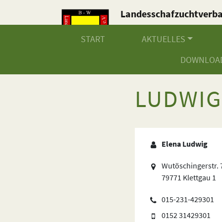
Landesschafzuchtverb
Baden-Württemberg e.V
START
AKTUELLES
DOWNLOA
LUDWIG
Elena Ludwig
Wutöschingerstr. 
79771 Klettgau 1
015-231-429301
0152 31429301