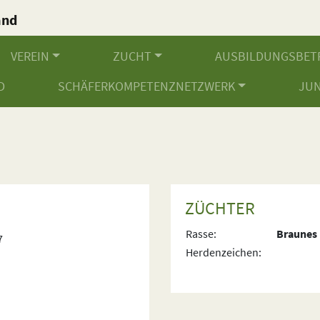
and
.
VEREIN
ZUCHT
AUSBILDUNGSBET
D
SCHÄFERKOMPETENZNETZWERK
JU
ZÜCHTER
Rasse:
Braunes 
7
Herdenzeichen: