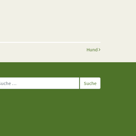
Hund
che