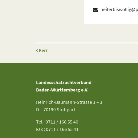
heiterbiswollig@
Beitrags-Navigation
Kern
Landesschafzuchtverband
Baden-Württemberg e.V.
Heinrich-Baumann-Strasse 1 – 3
D – 70190 Stuttgart
Tel.: 0711 / 166 55 40
Fax : 0711 / 166 55 41