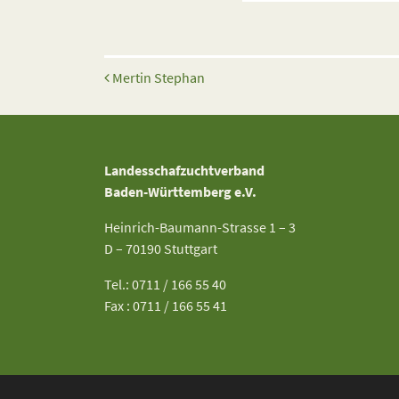
Beitrags-Navigation
Mertin Stephan
Landesschafzuchtverband
Baden-Württemberg e.V.
Heinrich-Baumann-Strasse 1 – 3
D – 70190 Stuttgart
Tel.: 0711 / 166 55 40
Fax : 0711 / 166 55 41