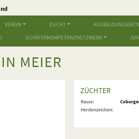
and
.
VEREIN
ZUCHT
AUSBILDUNGSBET
D
SCHÄFERKOMPETENZNETZWERK
JU
IN MEIER
ZÜCHTER
Rasse:
Coburger
Herdenzeichen: