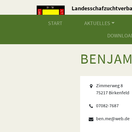
Landesschafzuchtverb
Baden-Württemberg e.V
START
AKTUELLES
DOWNLOA
BENJAM
Zimmerweg 8
75217 Birkenfeld
07082-7687
ben.me@web.de