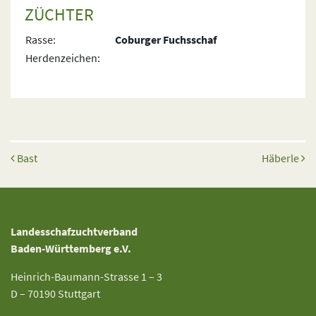
ZÜCHTER
Rasse:
Coburger Fuchsschaf
Herdenzeichen:
Beitrags-Navigation
Bast
Häberle
Landesschafzuchtverband
Baden-Württemberg e.V.
Heinrich-Baumann-Strasse 1 – 3
D – 70190 Stuttgart