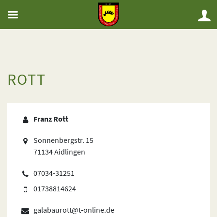
ROTT
Franz Rott
Sonnenbergstr. 15
71134 Aidlingen
07034-31251
01738814624
galabaurott@t-online.de