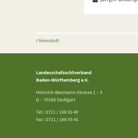
Beitrags-Navigation
Nienstedt
Landesschafzuchtverband
Baden-Württemberg e.V.
Heinrich-Baumann-Strasse 1 – 3
D – 70190 Stuttgart
Tel.: 0711 / 166 55 40
Fax : 0711 / 166 55 41