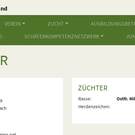
and
.
VEREIN
ZUCHT
AUSBILDUNGSBET
D
SCHÄFERKOMPETENZNETZWERK
JU
R
ZÜCHTER
Rasse:
Ostfr. M
29
Herdenzeichen:
ach
@gmx.net