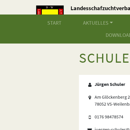
Landesschafzuchtverb
Baden-Württemberg e.V
START
AKTUELLES
DOWNLOA
SCHULE
Jürgen Schuler
Am Glöckenberg 
78052 VS-Weilenb
0176 98478574
juergen-schuler