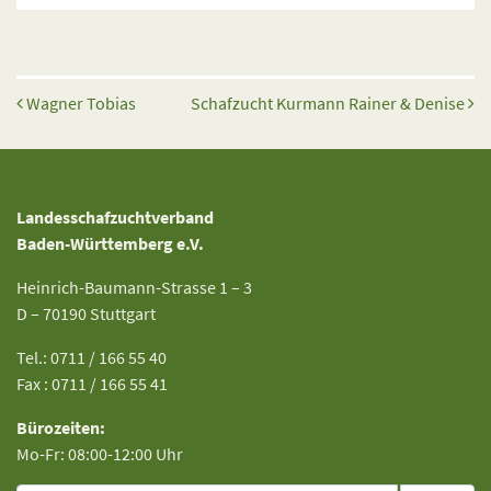
Beitrags-Navigation
Wagner Tobias
Schafzucht Kurmann Rainer & Denise
Landesschafzuchtverband
Baden-Württemberg e.V.
Heinrich-Baumann-Strasse 1 – 3
D – 70190 Stuttgart
Tel.: 0711 / 166 55 40
Fax : 0711 / 166 55 41
Bürozeiten:
Mo-Fr: 08:00-12:00 Uhr