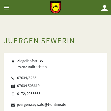
JUERGEN SEWERIN
Ziegelhofstr. 35
79282 Ballrechten
07634/8263
07634 503619
0172/9088668
juergen.seywald@t-online.de