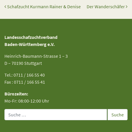
Beitrags-Navigation
Schafzucht Kurmann Rainer & Denise
Der Wanderschäfer
Landesschafzuchtverband
Baden-Württemberg e.V.
Heinrich-Baumann-Strasse 1 – 3
D – 70190 Stuttgart
Tel.: 0711 / 166 55 40
Fax : 0711 / 166 55 41
Bürozeiten:
Mo-Fr: 08:00-12:00 Uhr
Suche