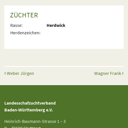
ZÜCHTER
Rasse:
Herdwick
Herdenzeichen:
Beitrags-Navigation
Weber Jürgen
Wagner Frank
Landesschafzuchtverband
Baden-Württemberg e.V.
Heinrich-Baumann-Strasse 1 – 3