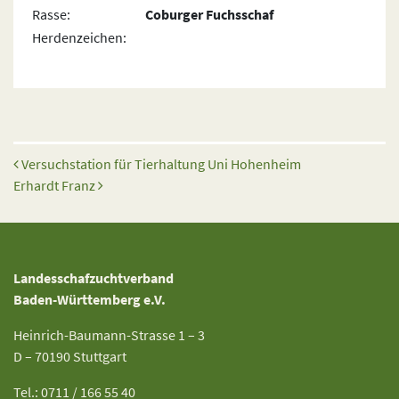
Rasse:
Coburger Fuchsschaf
Herdenzeichen:
Beitrags-Navigation
Versuchstation für Tierhaltung Uni Hohenheim
Erhardt Franz
Landesschafzuchtverband
Baden-Württemberg e.V.
Heinrich-Baumann-Strasse 1 – 3
D – 70190 Stuttgart
Tel.: 0711 / 166 55 40