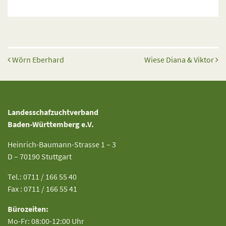
Beitrags-Navigation
Wörn Eberhard
Wiese Diana & Viktor
Landesschafzuchtverband
Baden-Württemberg e.V.
Heinrich-Baumann-Strasse 1 – 3
D – 70190 Stuttgart
Tel.: 0711 / 166 55 40
Fax : 0711 / 166 55 41
Bürozeiten:
Mo-Fr: 08:00-12:00 Uhr