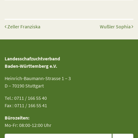
Beitrags-Navigation
Zeller Franziska
Wußler Sophia
Landesschafzuchtverband
Baden-Württemberg e.V.
Heinrich-Baumann-Strasse 1 – 3
D – 70190 Stuttgart
Tel.: 0711 / 166 55 40
Fax : 0711 / 166 55 41
Bürozeiten:
Mo-Fr: 08:00-12:00 Uhr
Suche