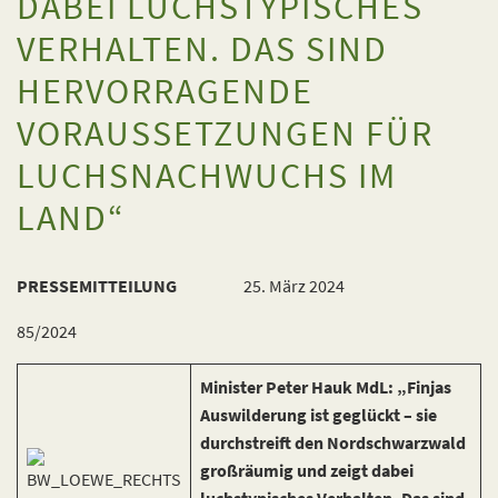
ABEI LUCHSTYPISCHES V
ERHALTEN. DAS SIND H
ERVORRAGENDE V
ORAUSSETZUNGEN FÜR L
UCHSNACHWUCHS IM L
AND“
PRESSEMITTEILUNG
25. März 2024
85/2024
Minister Peter Hauk MdL: „Finjas
Auswilderung ist geglückt – sie
durchstreift den Nordschwarzwald
großräumig und zeigt dabei