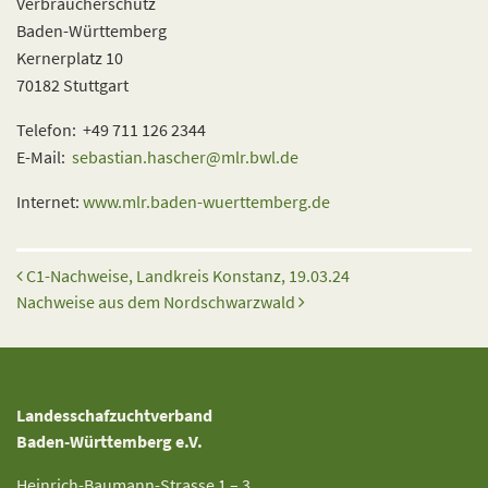
Verbraucherschutz
Baden-Württemberg
Kernerplatz 10
70182 Stuttgart
Telefon: +49 711 126 2344
E-Mail:
sebastian.hascher@mlr.bwl.de
Internet:
www.mlr.baden-wuerttemberg.de
Beitrags-Navigation
C1-Nachweise, Landkreis Konstanz, 19.03.24
Nachweise aus dem Nordschwarzwald
Landesschafzuchtverband
Baden-Württemberg e.V.
Heinrich-Baumann-Strasse 1 – 3