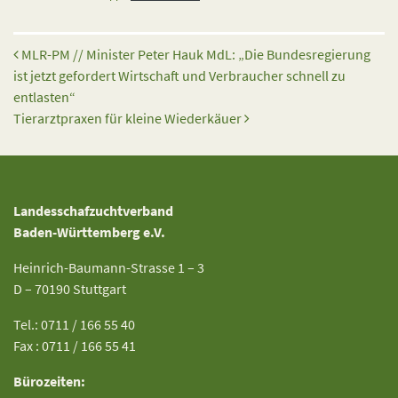
Beitrags-Navigation
MLR-PM // Minister Peter Hauk MdL: „Die Bundesregierung
ist jetzt gefordert Wirtschaft und Verbraucher schnell zu
entlasten“
Tierarztpraxen für kleine Wiederkäuer
Landesschafzuchtverband
Baden-Württemberg e.V.
Heinrich-Baumann-Strasse 1 – 3
D – 70190 Stuttgart
Tel.: 0711 / 166 55 40
Fax : 0711 / 166 55 41
Bürozeiten: