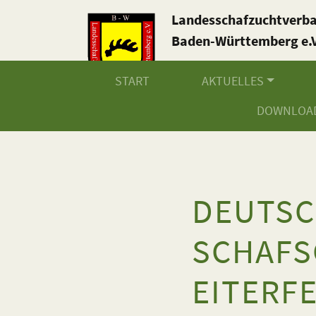
Landesschafzuchtverb
Baden-Württemberg e.V
START
AKTUELLES
DOWNLOA
DEUTS
SCHAFS
EITERF