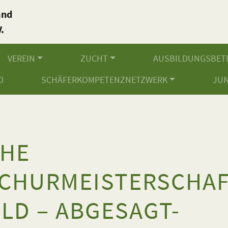
and
.
VEREIN
ZUCHT
AUSBILDUNGSBET
D
SCHÄFERKOMPETENZNETZWERK
JU
CHE
CHURMEISTERSCHAF
ELD – ABGESAGT-