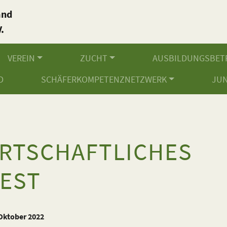
and
.
VEREIN
ZUCHT
AUSBILDUNGSBET
D
SCHÄFERKOMPETENZNETZWERK
JU
RTSCHAFTLICHES
EST
 Oktober 2022