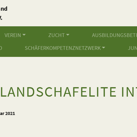
and
.
VEREIN
ZUCHT
AUSBILDUNGSBET
D
SCHÄFERKOMPETENZNETZWERK
JU
LANDSCHAFELITE I
uar 2021