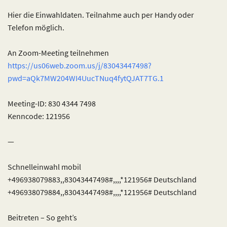
Hier die Einwahldaten. Teilnahme auch per Handy oder
Telefon möglich.
An Zoom-Meeting teilnehmen
https://us06web.zoom.us/j/83043447498?
pwd=aQk7MW204WI4UucTNuq4fytQJAT7TG.1
Meeting-ID: 830 4344 7498
Kenncode: 121956
—
Schnelleinwahl mobil
+496938079883,,83043447498#,,,,*121956# Deutschland
+496938079884,,83043447498#,,,,*121956# Deutschland
Beitreten – So geht’s