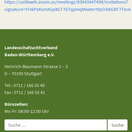
https://us06web.zoom.us/meetings/83043447498/invitations?
signature=t7vkPzKvmXGp8GT76TqpmqMiwtnrIYpO3IXGBT7TecA
Landesschafzuchtverband
Baden-Württemberg e.V.
Heinrich-Baumann-Strasse 1 – 3
D – 70190 Stuttgart
Tel.: 0711 / 166 55 40
Fax : 0711 / 166 55 41
Bürozeiten:
Mo-Fr: 08:00-12:00 Uhr
Suche