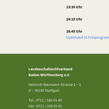
13:30 Uhr
16:15 Uhr
16:45 Uhr
Optimized Sl Festprogra
Landesschafzuchtverband
Baden-Württemberg e.V.
Heinrich-Baumann-Strasse 1 – 3
D – 70190 Stuttgart
Tel.: 0711 / 166 55 40
Fax : 0711 / 166 55 41