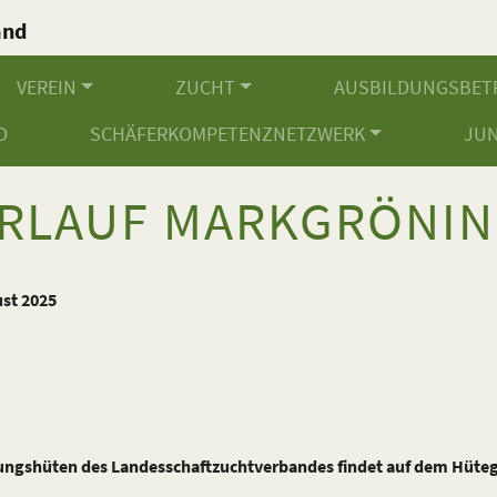
and
.
VEREIN
ZUCHT
AUSBILDUNGSBET
D
SCHÄFERKOMPETENZNETZWERK
JU
RLAUF MARKGRÖNI
ust 2025
tungshüten des Landesschaftzuchtverbandes findet auf dem Hüte